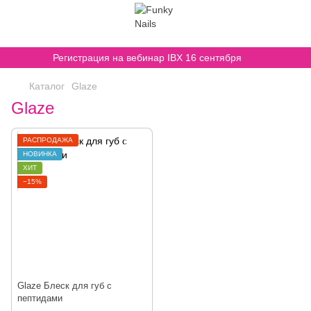
,
Регистрация на вебинар IBX 16 сентября
Каталог
Glaze
Glaze
РАСПРОДАЖА
НОВИНКА
ХИТ
−15%
Glaze Блеск для губ с
пептидами