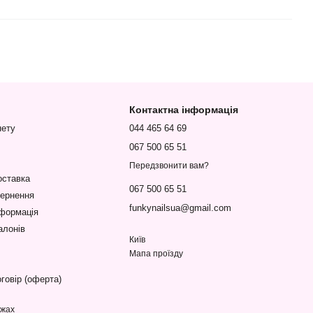
Контактна інформація
нету
044 465 64 69
067 500 65 51
Передзвонити вам?
оставка
067 500 65 51
вернення
funkynailsua@gmail.com
нформація
алонів
Київ
Мапа проїзду
говір (оферта)
ежах