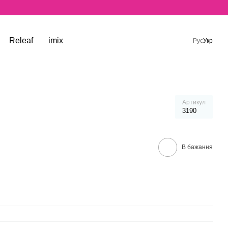
Releaf
imix
Рус
Укр
Артикул
3190
В бажання