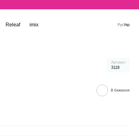
Releaf
imix
Рус
Укр
Артикул
3118
В бажання