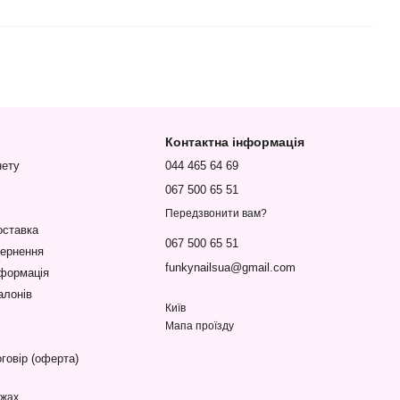
Контактна інформація
нету
044 465 64 69
067 500 65 51
Передзвонити вам?
оставка
067 500 65 51
вернення
funkynailsua@gmail.com
нформація
алонів
Київ
Мапа проїзду
говір (оферта)
ежах