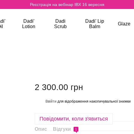
Реєстрація на вебінар IBX 16 вересня
di'
Dadi'
Dadi
Dadi' Lip
Glaze
il
Lotion
Scrub
Balm
2 300.00 грн
Ввійти
для відображення накопичувальної знижки
%
Повідомити, коли з'явиться
Опис
Відгуки
1