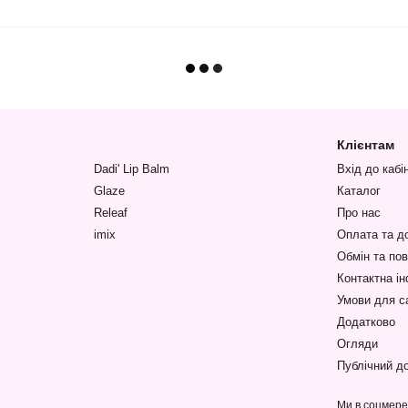
Клієнтам
Dadi' Lip Balm
Вхід до кабі
Glaze
Каталог
Releaf
Про нас
imix
Оплата та д
Обмін та по
Контактна і
Умови для с
Додатково
Огляди
Публічний до
Ми в соцмер