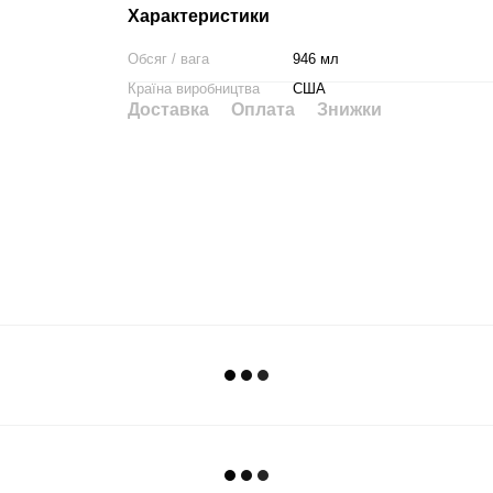
Характеристики
Обсяг / вага
946 мл
Країна виробництва
США
Доставка
Оплата
Знижки