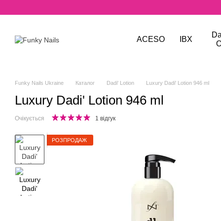
Перейти до основного контенту
Da
ACESO
IBX
O
Funky Nails Ukraine
Каталог
Dadi' Lotion
Luxury Dadi' Lotion 946 ml
Luxury Dadi' Lotion 946 ml
Очікується
1 відгук
РОЗПРОДАЖ