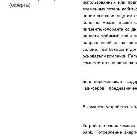
использованных или подг
(оферта)
временных потерь добитьс
перемешивания ощутимо ус
Конечно, можно плавно ка
пигмента/колоранта со дн
нанести любимый лак и лю
направленной на расшире
салоне, тем больше и до
основатели компании Fam
самостоятельно размешив
imix
перемешивает соде
«миксеров», предназначен
В комплект устройства вхо
Устройство очень компактн
bank. Потребление энерг