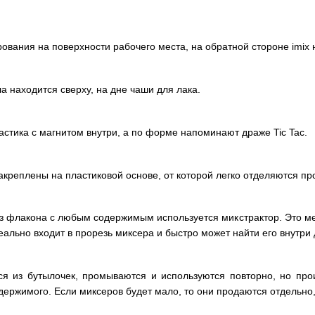
ования на поверхности рабочего места, на обратной стороне imix
ла находится сверху, на дне чаши для лака.
стика с магнитом внутри, а по форме напоминают драже Tic Tac.
акреплены на пластиковой основе, от которой легко отделяются пр
з флакона с любым содержимым используется микстрактор. Это ме
еально входит в прорезь миксера и быстро может найти его внутри
я из бутылочек, промываются и используются повторно, но прои
ержимого. Если миксеров будет мало, то они продаются отдельно, 