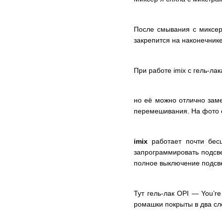
После смывания с миксера
закрепится на наконечник
При работе imix с гель-л
но её можно отлично заме
перемешивания. На фото с
imix
работает почти бе
запрограммировать подсве
полное выключение подсве
Тут гель-лак OPI — You’r
ромашки покрыты в два сл