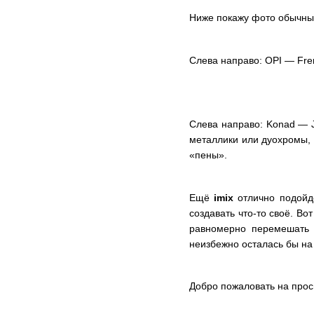
Ниже покажу фото обычных
Слева направо: OPI — Frenc
Слева направо: Konad — J
металлики или дуохромы,
«пены».
Ещё
imix
отлично подойд
создавать что-то своё. В
равномерно перемешать л
неизбежно осталась бы на
Добро пожаловать на прос