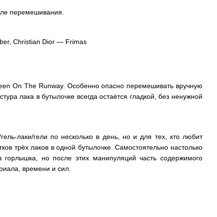
сле перемешивания.
er, Christian Dior — Frimas
 Green On The Runway. Особенно опасно перемешивать вручную
стура лака в бутылочке всегда остаётся гладкой, без ненужной
ель-лаки/гели по несколько в день, но и для тех, кто любит
тков трёх лаков в одной бутылочке. Самостоятельно настолько
з горлышка, но после этих манипуляций часть содержимого
риала, времени и сил.