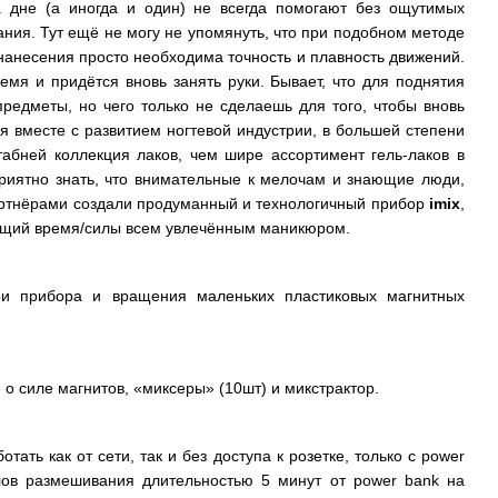
а дне (а иногда и один) не всегда помогают без ощутимых
ания. Тут ещё не могу не упомянуть, что при подобном методе
анесения просто необходима точность и плавность движений.
емя и придётся вновь занять руки. Бывает, что для поднятия
предметы, но чего только не сделаешь для того, чтобы вновь
я вместе с развитием ногтевой индустрии, в большей степени
абней коллекция лаков, чем шире ассортимент гель-лаков в
приятно знать, что внимательные к мелочам и знающие люди,
артнёрами создали продуманный и технологичный прибор
imix
,
ящий время/силы всем увлечённым маникюром.
и прибора и вращения маленьких пластиковых магнитных
 о силе магнитов, «миксеры» (10шт) и микстрактор.
ать как от сети, так и без доступа к розетке, только с power
клов размешивания длительностью 5 минут от power bank на