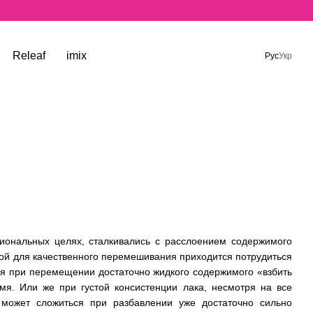
Releaf
imix
Рус
Укр
ссиональных целях, сталкивались с расслоением содержимого
рой для качественного перемешивания приходится потрудиться
ения при перемещении достаточно жидкого содержимого «взбить
емя. Или же при густой консистенции лака, несмотря на все
я может сложиться при разбавлении уже достаточно сильно