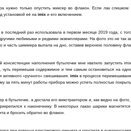
ра нужно только опустить миксер во флакон. Если лак слишком 
ед установкой её на
imix
и его включением.
 в последний раз использовала в первом месяце 2019 года, с того
другими любимыми и редкими экземплярами. На фото это не так за
но и часть шиммера выпала на дно, оставив верхнюю половину флак
 консистенции наполнения бутылочки мне хватило запустить imix
, чуть перемешав содержимое и тем самым остановиться на одном
ия активного «ручного» смешивания.
imix
в процессе перемешивания
му за пять минут работы прибора можно успеть полностью покрыть 
ер в бутылочке, а достала его микстрактором и, как видно на фото
икрепился к наконечнику. В некоторых лаках шарики магнитятся 
ита и бросить обратно во флакон.
ктора при помощи пластикового пинцета и опустила в ацетоносод