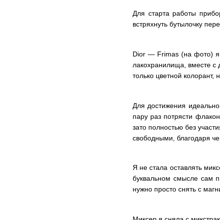
Для старта работы прибо
встряхнуть бутылочку пер
Dior — Frimas (на фото) я
лакохранилища, вместе с 
только цветной колорант, 
Для достижения идеальной
пару раз потрясти флакон
зато полностью без участ
свободными, благодаря че
Я не стала оставлять микс
буквальном смысле сам пр
нужно просто снять с магн
Миксер я сняла с микстра