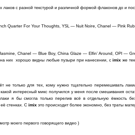
 лаков с разной текстурой и различной формой флаконов до и по
h Quarter For Your Thoughts, YSL — Nuit Noire, Chanel — Pink Rubb
asmine, Chanel — Blue Boy, China Glaze — Elfin’ Around, OPI —
 на них хорошо видны любые пузыри при нанесении, с
imix
же тек
ёт не только для тех, кому нужно тщательно перемешивать лаки/г
от какой интересный микс получился у меня после смешивания оста
аки я бы смогла только перелив всё в отдельную ёмкость бе
 её стенках. С
imix
это происходит более экономно, без траты мате
мотр моего первого говорящего видео )