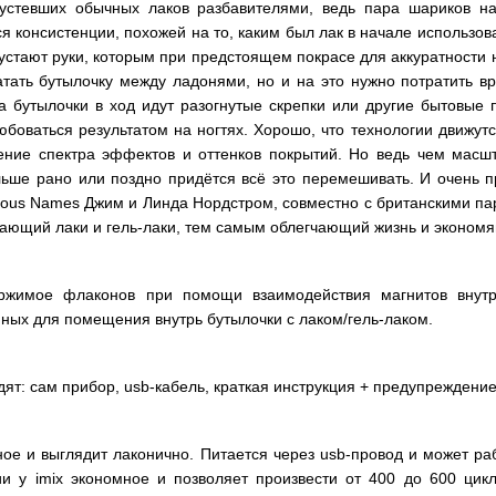
устевших обычных лаков разбавителями, ведь пара шариков н
я консистенции, похожей на то, каким был лак в начале использов
тают руки, которым при предстоящем покрасе для аккуратности н
тать бутылочку между ладонями, но и на это нужно потратить вр
а бутылочки в ход идут разогнутые скрепки или другие бытовые 
боваться результатом на ногтях. Хорошо, что технологии движутс
ние спектра эффектов и оттенков покрытий. Но ведь чем масшт
льше рано или поздно придётся всё это перемешивать. И очень 
ous Names Джим и Линда Нордстром, совместно с британскими п
ающий лаки и гель-лаки, тем самым облегчающий жизнь и эконом
ржимое флаконов при помощи взаимодействия магнитов внутр
ных для помещения внутрь бутылочки с лаком/гель-лаком.
дят: сам прибор, usb-кабель, краткая инструкция + предупреждение
ое и выглядит лаконично. Питается через usb-провод и может работ
ии у imix экономное и позволяет произвести от 400 до 600 ци