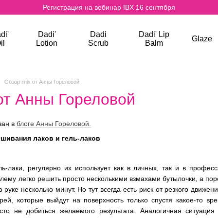
Регистрация на вебинар IBX 16 сентября
di'
Dadi'
Dadi
Dadi' Lip
Glaze
il
Lotion
Scrub
Balm
Обзор imix от Анны Гореловой
 от Анны Гореловой
ван в
блоге Анны Гореловой.
ешивания лаков и гель-лаков
ль-лаки, регулярно их использует как в личных, так и в профе
блему легко решить просто несколькими взмахами бутылочки, а по
в руке несколько минут. Но тут всегда есть риск от резкого движ
рей, которые выйдут на поверхность только спустя какое-то вр
сто не добиться желаемого результата. Аналогичная ситуаци