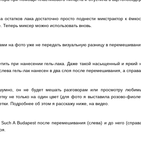
 остатков лака достаточно просто поднести микстрактор к ёмко
е. Теперь миксер можно использовать вновь.
аками на фото уже не передать визуальную разницу в перемешиван
тить при нанесении гель-лака. Даже такой насыщенный и яркий н
лева гель-лак нанесен в два слоя после перемешивания, а справа 
сшумно, он не будет мешать разговорам или просмотру люби
тку не только на один цвет (для фото я выставила розово-фиоле
тки. Подробнее об этом я расскажу ниже, на видео.
e Such A Budapest после перемешивания (слева) и до него (справ
оя.