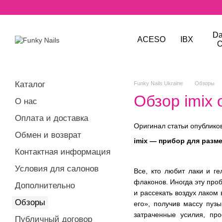
Перейти к основному контенту
Da
ACESO
IBX
O
Каталог
Funky Nails Ukraine
Обзоры
Обзор imix
О нас
Оплата и доставка
Оригинал статьи опублико
Обмен и возврат
imix — прибор для разм
Контактная информация
Условия для салонов
Все, кто любит лаки и ге
флаконов. Иногда эту про
Дополнительно
и рассекать воздух лаком 
Обзоры
его», получив массу пузы
затраченные усилия, про
Публичный договор