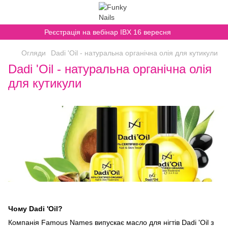
Реєстрація на вебінар IBX 16 вересня
Огляди
Dadi 'Oil - натуральна органічна олiя для кутикули
Dadi 'Oil - натуральна органічна олiя
для кутикули
Чому Dadi 'Oil?
Компанія Famous Names випускає масло для нігтів Dadi 'Oil з