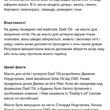
ефірних масел. В їх число входять цитрус, ваніль, лимон,
бергамот, лемонграсс, лаванда, розмарин і інші.
Властивості
На думку провідних nail-майстрів, Dadi 'Oil - це масло для
зміцнення нігтів. На це масло для кутикули відгуки тільки
позитивні, воно швидко вбирається, живить і зволожує нігті і
шкіру, навіть може допомогти проходити з гель-лаком довше.
Регулярне використання масла допоможе зберегти колір лаку
або гель-лаку протягом всього терміну.
Цікаві факти
Масло для нігтів і кутикули Dadi 'Oil розроблено Джимом
Нордстрома, який винайшов Solar Oil від CND. Назва
придумала дочка Джима на ім'я Ніккі. Коли він працював над
формулою Dadi 'Oil, в будинку було багато флаконів з
пробниками новинки, і Ніккі називала їх "Daddy's oil" (татове
масло по-англійськи).
Масло було випущено на честь Стюарда Нодстрома, батька
Джима і співзасновника CND. На упаковці можна побачити