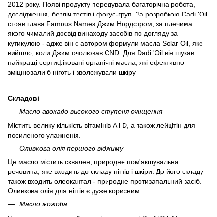
2012 року. Появі продукту передувала багаторічна робота,
дослідження, безліч тестів і фокус-груп. За розробкою Dadi 'Oil
стояв глава Famous Names Джим Нордстром, за плечима
якого чималий досвід винаходу засобів по догляду за
кутикулою - адже він є автором формули масла Solar Oil, яке
вийшло, коли Джим очолював CND. Для Dadi 'Oil він шукав
найкращі сертифіковані органічні масла, які ефективно
зміцнювали б ніготь і зволожували шкіру
Складові
Масло авокадо високого ступеня очищення
Містить велику кількість вітамінів A і D, а також лейцітін для
посиленого улажненія.
Оливкова олія першого віджиму
Це масло містить сквален, природне пом'якшувальна
речовина, яке входить до складу нігтів і шкіри. До його складу
також входить олеокантал - природне протизапальний засіб.
Оливкова олія для нігтів є дуже корисним.
Масло жожоба