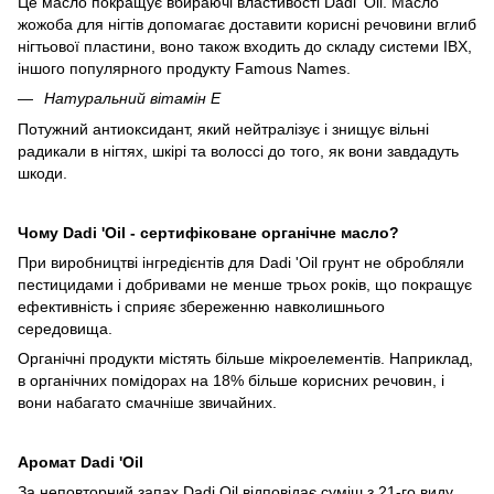
Це масло покращує вбираючі властивості Dadi 'Oil. Масло
жожоба для нігтів допомагає доставити корисні речовини вглиб
нігтьової пластини, воно також входить до складу системи IBX,
іншого популярного продукту Famous Names.
Натуральний вітамін Е
Потужний антиоксидант, який нейтралізує і знищує вільні
радикали в нігтях, шкірі та волоссі до того, як вони завдадуть
шкоди.
Чому Dadi 'Oil - сертифіковане органічне масло?
При виробництві інгредієнтів для Dadi 'Oil грунт не обробляли
пестицидами і добривами не менше трьох років, що покращує
ефективність і сприяє збереженню навколишнього
середовища.
Органічні продукти містять більше мікроелементів. Наприклад,
в органічних помідорах на 18% більше корисних речовин, і
вони набагато смачніше звичайних.
Аромат Dadi 'Oil
За неповторний запах Dadi Oil відповідає суміш з 21-го виду