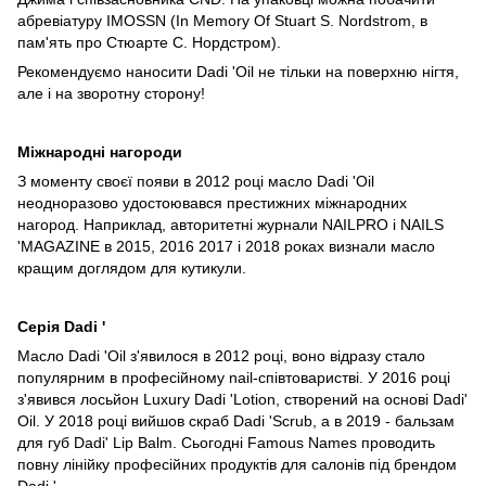
абревіатуру IMOSSN (In Memory Of Stuart S. Nordstrom, в
пам'ять про Стюарте С. Нордстром).
Рекомендуємо наносити Dadi 'Oil не тільки на поверхню нігтя,
але і на зворотну сторону!
Міжнародні нагороди
З моменту своєї появи в 2012 році масло Dadi 'Oil
неодноразово удостоювався престижних міжнародних
нагород. Наприклад, авторитетні журнали NAILPRO і NAILS
'MAGAZINE в 2015, 2016 2017 і 2018 роках визнали масло
кращим доглядом для кутикули.
Серія Dadi '
Масло Dadi 'Oil з'явилося в 2012 році, воно відразу стало
популярним в професійному nail-співтоваристві. У 2016 році
з'явився лосьйон Luxury Dadi 'Lotion, створений на основі Dadi'
Oil. У 2018 році вийшов скраб Dadi 'Scrub, а в 2019 - бальзам
для губ Dadi' Lip Balm. Сьогодні Famous Names проводить
повну лінійку професійних продуктів для салонів під брендом
Dadi '.