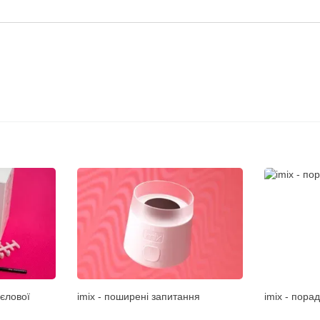
рєлової
imix - поширені запитання
imix - порад