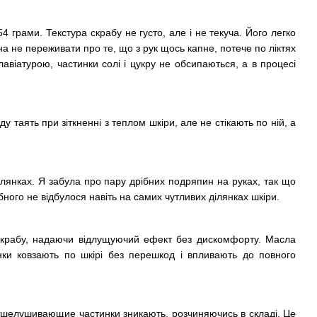
4 грами. Текстура скрабу не густо, але і не текуча. Його легко
 не переживати про те, що з рук щось капне, потече по ліктях
віатурою, частинки солі і цукру не обсипаються, а в процесі
ду таять при зіткненні з теплом шкіри, але не стікають по ній, а
ділянках. Я забула про пару дрібних подряпин на руках, так що
ібного не відбулося навіть на самих чутливих ділянках шкіри.
і скрабу, надаючи відлущуючий ефект без дискомфорту. Масла
нки ковзають по шкірі без перешкод і впливають до повного
) отшелушивающие частинки зникають, розчиняючись в складі. Це