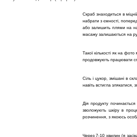
Скраб знаходиться в міцній
набрати з ємності, попере
або залишить плями на на
масажу залишаються на ру
Такої кількості як на фото
продовжують працювати спі
Сіль і цукор, змішані в с
навіть встигла злякатися, 
Дія продукту починається
зволожують шкіру в проце
розчинення, з якоюсь особ
Через 7-10 хвилин (я засі