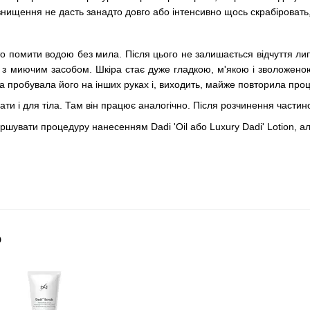
ознищення не дасть занадто довго або інтенсивно щось скрабіроват
сто помити водою без мила. Після цього не залишається відчуття лип
и з миючим засобом. Шкіра стає дуже гладкою, м'якою і зволожено
а пробувала його на інших руках і, виходить, майже повторила проц
ти і для тіла. Там він працює аналогічно. Після розчинення частин
шувати процедуру нанесенням Dadi 'Oil або Luxury Dadi' Lotion, ал
о