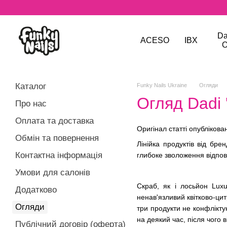
Перейти до основного контенту
Da
ACESO
IBX
O
Каталог
Funky Nails Ukraine
Огляди
Огляд Dadi 
Про нас
Оплата та доставка
Оригінал статті опублікова
Обмін та повернення
Лінійка продуктів від бр
Контактна інформація
глибоке зволоження відпові
Умови для салонів
Скраб, як і лосьйон Luxu
Додатково
ненав'язливий квітково-ци
Огляди
три продукти не конфлікту
на деякий час, після чого
Публічний договір (оферта)