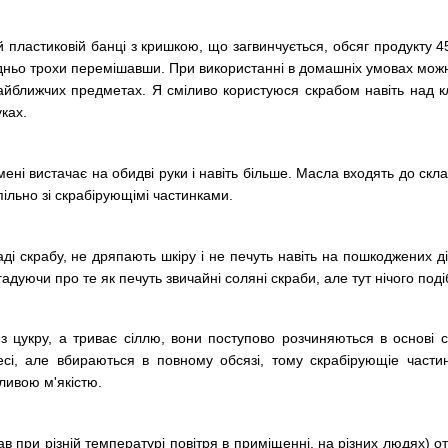
 пластиковій банці з кришкою, що загвинчується, обсяг продукту 45
дньо трохи перемішавши. При використанні в домашніх умовах можна
йближчих предметах. Я сміливо користуюся скрабом навіть над кла
ках.
 мені вистачає на обидві руки і навіть більше. Масла входять до скла
льно зі скрабірующімі частинками.
кладі скрабу, не дряпають шкіру і не печуть навіть на пошкоджених 
згадуючи про те як печуть звичайні соляні скраби, але тут нічого под
 з цукру, а триває сіллю, вони поступово розчиняються в основ
сі, але вбираються в повному обсязі, тому скрабірующіе части
ливою м'якістю.
кав при різній температурі повітря в приміщенні, на різних людях