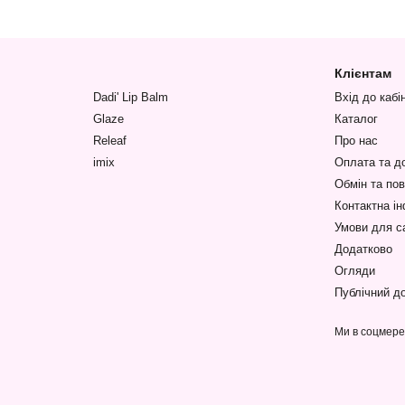
Клієнтам
Dadi' Lip Balm
Вхід до кабі
Glaze
Каталог
Releaf
Про нас
imix
Оплата та д
Обмін та по
Контактна і
Умови для с
Додатково
Огляди
Публічний до
Ми в соцмер