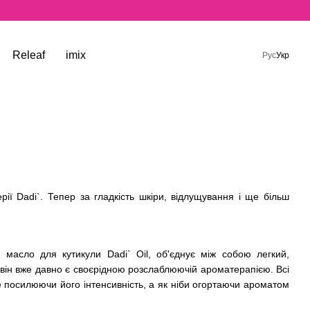
Releaf
imix
Рус
Укр
ї Dadi`. Тепер за гладкість шкіри, відлущування і ще більш
 масло для кутикули Dadi` Oil, об'єднує між собою легкий,
 він вже давно є своєрідною розслаблюючій ароматерапією. Всі
 посилюючи його інтенсивність, а як ніби огортаючи ароматом