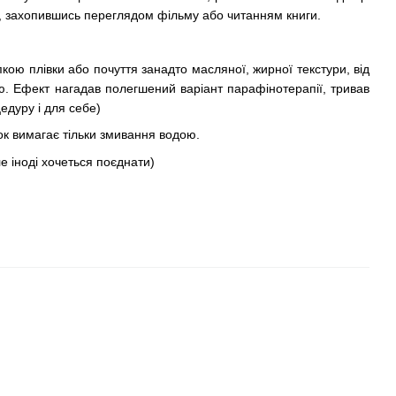
ь, захопившись переглядом фільму або читанням книги.
кою плівки або почуття занадто масляної, жирної текстури, від
ю. Ефект нагадав полегшений варіант парафінотерапії, тривав
едуру і для себе)
ок вимагає тільки змивання водою.
е іноді хочеться поєднати)