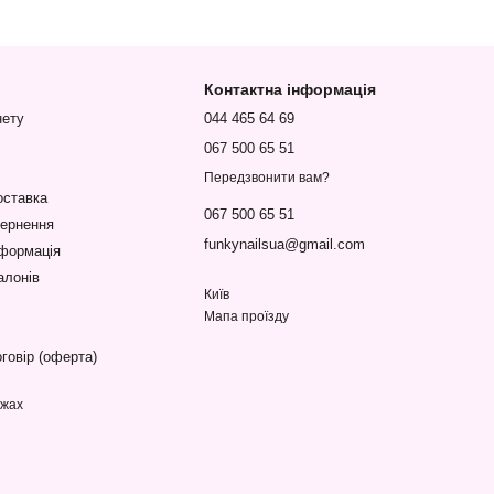
Контактна інформація
нету
044 465 64 69
067 500 65 51
Передзвонити вам?
оставка
067 500 65 51
вернення
funkynailsua@gmail.com
нформація
алонів
Київ
Мапа проїзду
говір (оферта)
ежах