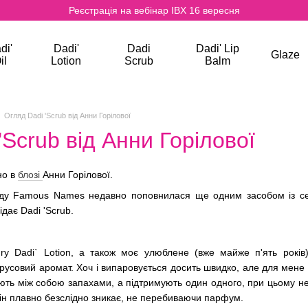
Реєстрація на вебінар IBX 16 вересня
di'
Dadi'
Dadi
Dadi' Lip
Glaze
il
Lotion
Scrub
Balm
Огляд Dadi 'Scrub від Анни Горiлової
'Scrub від Анни Горiлової
но в
блозі
Анни Горiлової.
енду Famous Names недавно поповнилася ще одним засобом із сері
дає Dadi 'Scrub.
ry Dadi` Lotion, а також моє улюблене (вже майже п'ять років)
трусовий аромат. Хоч і випаровується досить швидко, але для мене
ють між собою запахами, а підтримують один одного, при цьому не
 він плавно безслідно зникає, не перебиваючи парфум.