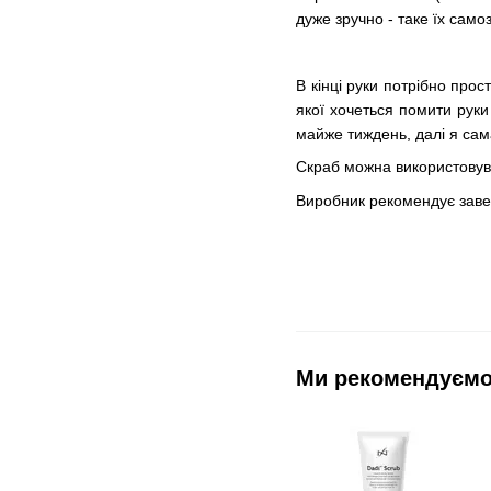
дуже зручно - таке їх сам
В кінці руки потрібно про
якої хочеться помити рук
майже тиждень, далі я сам
Скраб можна використовува
Виробник рекомендує завер
Ми рекомендуєм