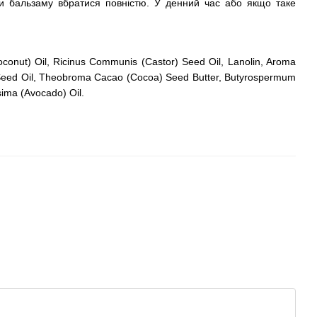
ти бальзаму вбратися повністю. У денний час або якщо таке
conut) Oil, Ricinus Communis (Castor) Seed Oil, Lanolin, Aroma
r) Seed Oil, Theobroma Cacao (Cocoa) Seed Butter, Butyrospermum
sima (Avocado) Oil.