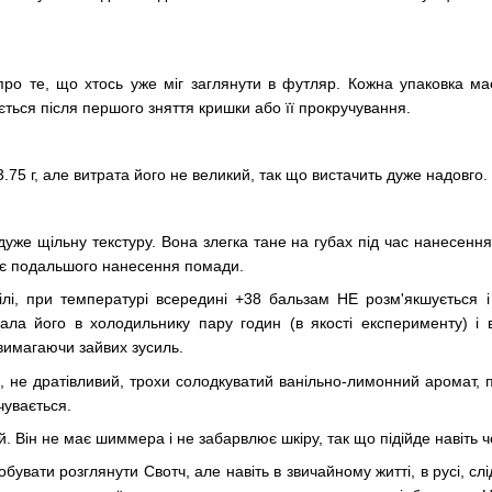
про те, що хтось уже міг заглянути в футляр. Кожна упаковка має
ться після першого зняття кришки або її прокручування.
75 г, але витрата його не великий, так що вистачить дуже надовго.
уже щільну текстуру. Вона злегка тане на губах під час нанесення, 
ає подальшого нанесення помади.
білі, при температурі всередині +38 бальзам НЕ розм'якшується 
ла його в холодильнику пару годин (в якості експерименту) і 
 вимагаючи зайвих зусиль.
, не дратівливий, трохи солодкуватий ванільно-лимонний аромат, 
чувається.
 Він не має шиммера і не забарвлює шкіру, так що підійде навіть ч
бувати розглянути Свотч, але навіть в звичайному житті, в русі, сл