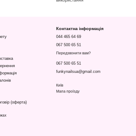
використання
Контактна інформація
нету
044 465 64 69
067 500 65 51
Передзвонити вам?
оставка
067 500 65 51
вернення
funkynailsua@gmail.com
нформація
алонів
Київ
Мапа проїзду
говір (оферта)
ежах