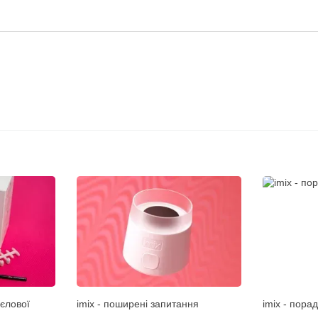
рєлової
imix - поширені запитання
imix - порад