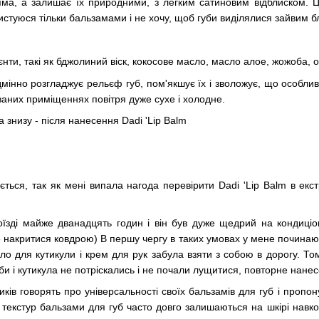
ма, а залишає їх природними, з легким сатиновим відблиском. Ц
истуюся тільки бальзамами і не хочу, щоб губи виділялися зайвим б
ієнти, такі як бджолиний віск, кокосове масло, масло алое, жожоба, о
мінно розгладжує рельєф губ, пом'якшує їх і зволожує, що особлив
ованих приміщеннях повітря дуже сухе і холодне.
а знизу - після нанесення Dadi 'Lip Balm
ється, так як мені випала нагода перевірити Dadi 'Lip Balm в ек
оїзді майже дванадцять годин і він був дуже щедрий на кондиці
ще накритися ковдрою) В першу чергу в таких умовах у мене почина
сло для кутикули і крем для рук забула взяти з собою в дорогу. 
губи і кутикула не потріскались і не почали лущитися, повторне нане
ків говорять про універсальності своїх бальзамів для губ і пропон
текстур бальзами для губ часто довго залишаються на шкірі навко