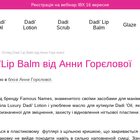
Реєстрація на вебінар IBX 16 вересня
di'
Dadi'
Dadi
Dadi' Lip
Glaze
il
Lotion
Scrub
Balm
Огляд Dadi 'Lip Balm від Анни Горєлової
'Lip Balm від Анни Горєлової
но в
блозі Анни Горєлової.
 бренду Famous Names, знаменитого своїми засобами для манікюру 
тіла Luxury Dadi' Lotion і улюблене масло для кутикули Dadi 'Oil,
ризначеної для зміцнення, захисту і відновлення нігтьової пластини.
ься в пластиковому футлярі з щільною кришкою, що закривається о
паковку не вийде покодити навіть в сильно наповненой сумці. Зіз