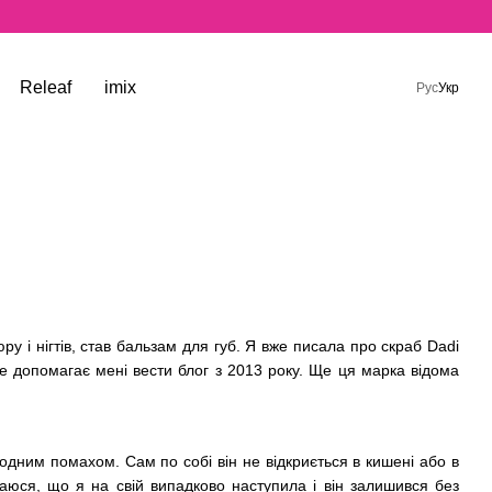
Releaf
imix
Рус
Укр
і нігтів, став бальзам для губ. Я вже писала про скраб Dadi
 яке допомагає мені вести блог з 2013 року. Ще ця марка відома
дним помахом. Сам по собі він не відкриється в кишені або в
наюся, що я на свій випадково наступила і він залишився без