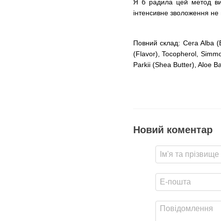
Я б радила цей метод вик
інтенсивне зволоження не п
Повний склад: Cera Alba (B
(Flavor), Tocopherol, Simm
Parkii (Shea Butter), Aloe B
Новий коментар