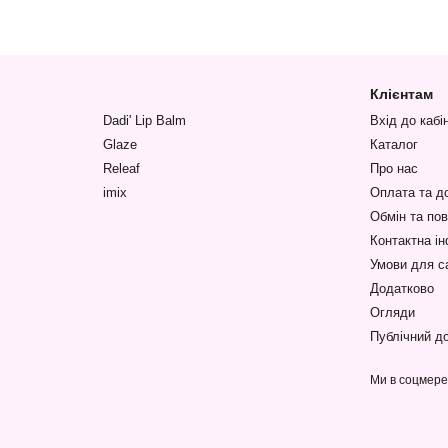
Клієнтам
Dadi' Lip Balm
Вхід до кабі
Glaze
Каталог
Releaf
Про нас
imix
Оплата та д
Обмін та по
Контактна і
Умови для с
Додатково
Огляди
Публічний до
Ми в соцмер