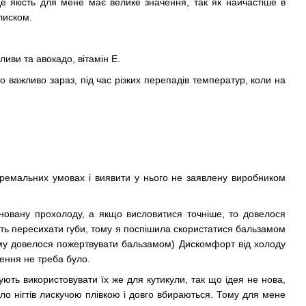
е якість для мене має велике значення, так як найчастіше в
лиском.
ливи та авокадо, вітамін Е.
о важливо зараз, під час різких перепадів температур, коли на
стремальних умовах і виявити у нього не заявлену виробником
оновану прохолоду, а якщо висловитися точніше, то довелося
ють пересихати губи, тому я поспішила скористатися бальзамом
Тому довелося пожертвувати бальзамом) Дискомфорт від холоду
сення не треба було.
ують використовувати їх же для кутикули, так що ідея не нова,
ло нігтів лискучою плівкою і довго вбираються. Тому для мене