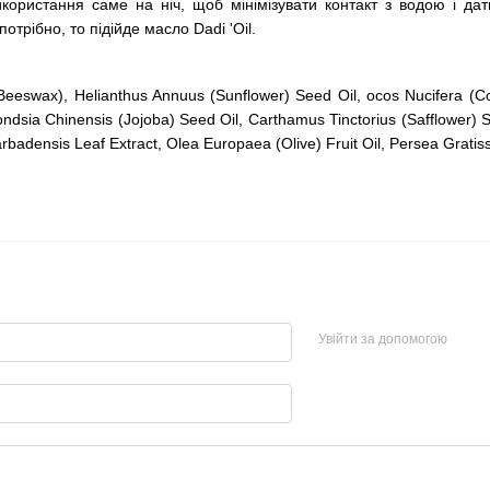
ористання саме на ніч, щоб мінімізувати контакт з водою і да
отрібно, то підійде масло Dadi 'Oil.
eeswax), Helianthus Annuus (Sunflower) Seed Oil, ocos Nucifera (Co
ondsia Chinensis (Jojoba) Seed Oil, Carthamus Tinctorius (Safflowe
arbadensis Leaf Extract, Olea Europaea (Olive) Fruit Oil, Persea Gratis
Увійти за допомогою