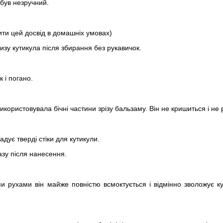
був незручний.
ти цей досвід в домашніх умовах)
изу кутикула після збирання без рукавичок.
к і погано.
користовувала бічні частини зрізу бальзаму. Він не кришиться і не
адує тверді стіки для кутикули.
азу після нанесення.
и рухами він майже повністю всмоктується і відмінно зволожує ку