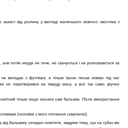
 захист від розтину у вигляді маленького жовтого хвостика з
але потім нікуди не тече, не скачується і не розповзається за
і не випадає з футляра, а тільки трохи легше ковзає під час
він не перетворився на тверду масу, а все так само зручно
помітний тільки якщо нюхати сам бальзам. Після використання
оловікам (чоловіки з мого оточення схвалили))
ід від бальзаму складно помітити, завдяки тому, що на губах він