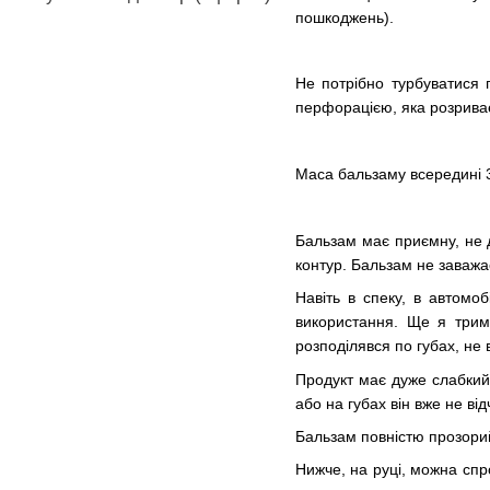
пошкоджень).
Не потрібно турбуватися 
перфорацією, яка розриває
Маса бальзаму всередині 3.
Бальзам має приємну, не д
контур. Бальзам не заваж
Навіть в спеку, в автомо
використання. Ще я трима
розподілявся по губах, не
Продукт має дуже слабкий
або на губах він вже не від
Бальзам повністю прозорий.
Нижче, на руці, можна спро