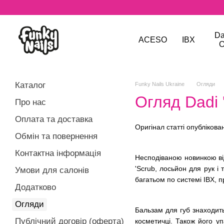
Перейти до основного контенту
Da
ACESO
IBX
O
Каталог
Funky Nails Ukraine
Огляди
Огляд Dadi 
Про нас
Оплата та доставка
Оригінал статті опублікова
Обмін та повернення
Контактна інформація
Несподіваною новинкою від
'Scrub, лосьйон для рук і 
Умови для салонів
багатьом по системі IBX, п
Додатково
Огляди
Бальзам для губ знаходит
Публічний договір (оферта)
косметичці. Також його у