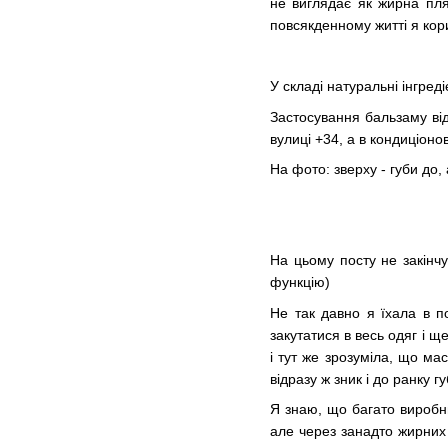
не виглядає як жирна пля
повсякденному житті я кор
У складі натуральні інгред
Застосування бальзаму від
вулиці +34, а в кондиціон
На фото: зверху - губи до, 
На цьому посту не закінчу
функцію)
Не так давно я їхала в п
закутатися в весь одяг і 
і тут же зрозуміла, що ма
відразу ж зник і до ранку 
Я знаю, що багато виробни
але через занадто жирних 