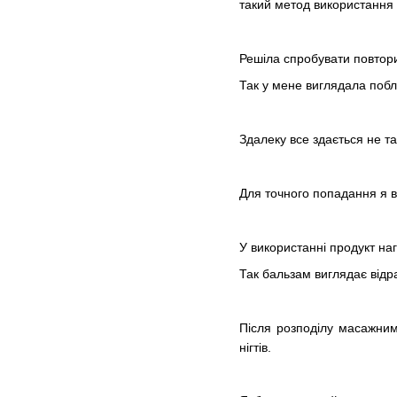
такий метод використання 
Решіла спробувати повтори
Так у мене виглядала побл
Здалеку все здається не та
Для точного попадання я ви
У використанні продукт наг
Так бальзам виглядає відр
Після розподілу масажним
нігтів.